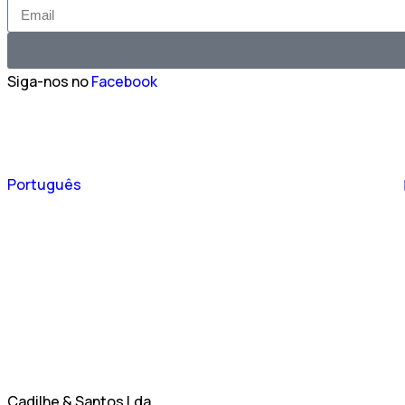
Siga-nos no
Facebook
Español
Português
English
Cadilhe & Santos Lda