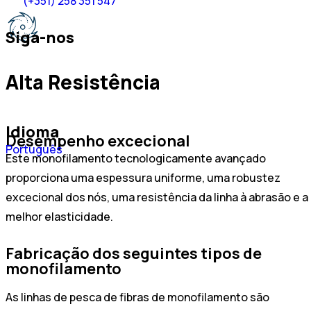
(+351) 258 351 547
Siga-nos
Alta Resistência
Idioma
Desempenho excecional
Español
Português
Este monofilamento tecnologicamente avançado
English
proporciona uma espessura uniforme, uma robustez
excecional dos nós, uma resistência da linha à abrasão e a
melhor elasticidade.
Fabricação dos seguintes tipos de
monofilamento
As linhas de pesca de fibras de monofilamento são