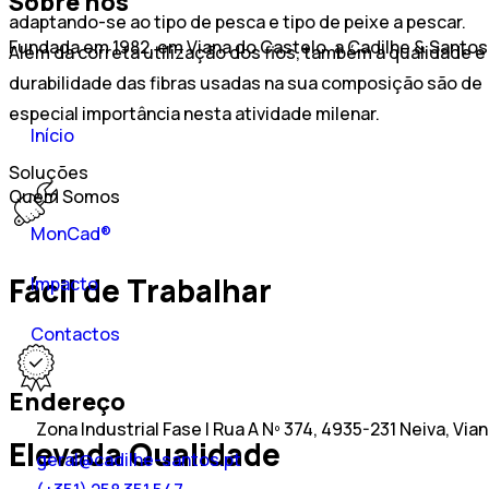
Sobre nós
adaptando-se ao tipo de pesca e tipo de peixe a pescar.
Fundada em 1982, em Viana do Castelo, a Cadilhe & Santos
Além da correta utilização dos fios, também a qualidade e
durabilidade das fibras usadas na sua composição são de
especial importância nesta atividade milenar.
Início
Soluções
Quem Somos
MonCad®
Fácil de Trabalhar
Impacto
Contactos
Endereço
Zona Industrial Fase I Rua A Nº 374, 4935-231 Neiva, Via
Elevada Qualidade
geral@cadilhe-santos.pt