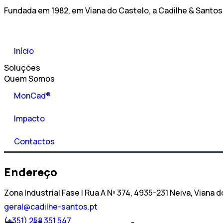
Fundada em 1982, em Viana do Castelo, a Cadilhe & Santos
Início
Soluções
Quem Somos
MonCad®
Impacto
Contactos
Endereço
Zona Industrial Fase I Rua A Nº 374, 4935-231 Neiva, Viana 
geral@cadilhe-santos.pt
(+351) 258 351 547