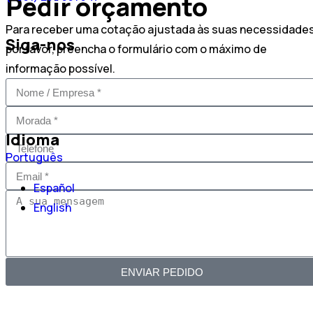
Pedir orçamento
Para receber uma cotação ajustada às suas necessidades
Siga-nos
por favor, preencha o formulário com o máximo de
informação possível.
Idioma
Português
Español
English
ENVIAR PEDIDO