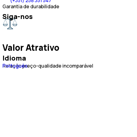
(+351) 258 351 547
Garantia de durabilidade
Siga-nos
Valor Atrativo
Idioma
Español
Relação preço-qualidade incomparável
Português
English