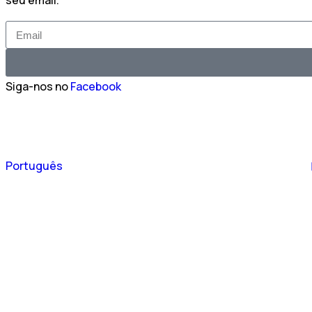
seu email.
Siga-nos no
Facebook
Español
Português
English