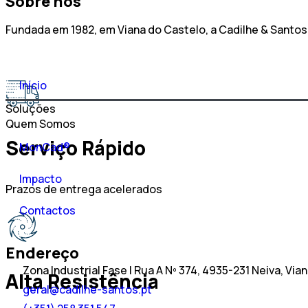
Sobre nós
Fundada em 1982, em Viana do Castelo, a Cadilhe & Santos
Início
Soluções
Quem Somos
Serviço Rápido
MonCad®
Impacto
Prazos de entrega acelerados
Contactos
Endereço
Zona Industrial Fase I Rua A Nº 374, 4935-231 Neiva, Via
Alta Resistência
geral@cadilhe-santos.pt