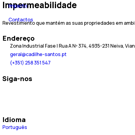
Impermeabilidade
Impacto
Contactos
Revestimento que mantém as suas propriedades em amb
Endereço
Zona Industrial Fase I Rua A Nº 374, 4935-231 Neiva, Via
geral@cadilhe-santos.pt
(+351) 258 351 547
Siga-nos
Idioma
Español
Português
English