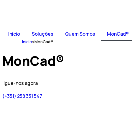
Início
Soluções
Quem Somos
MonCad®
Início
»
MonCad®
MonCad®
ligue-nos agora
(+351) 258 351 547