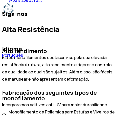
(+351) 258 351 547
Siga-nos
Alta Resistência
Idioma
Alto rendimento
Español
Português
Estes monofilamentos destacam-se pela sua elevada
English
resistência à rutura, alto rendimento e rigoroso controlo
de qualidade ao qual são sujeitos. Além disso, são fáceis
de manusear e não apresentam deformação.
Fabricação dos seguintes tipos de
monofilamento
Incorporamos aditivos anti-UV para maior durabilidade.
Monofilamento de Poliamida para Estufas e Viveiros de