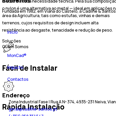
Sobre nós
mediante cada necessidade técnica. Pela sua composição
o nylon é uma alternativa ao metal — ideal em aplicações n
Fundada em 1982, em Viana do Castelo, a Cadilhe & Santos
área da Agricultura, tais como estufas, vinhas e demais
terrenos, cujos requisitos de design incluem alta
resistência ao desgaste, tenacidade e redução de peso.
Início
Soluções
Quem Somos
MonCad®
Fácil de Instalar
Impacto
Contactos
Endereço
Zona Industrial Fase I Rua A Nº 374, 4935-231 Neiva, Via
Rápida Instalação
geral@cadilhe-santos.pt