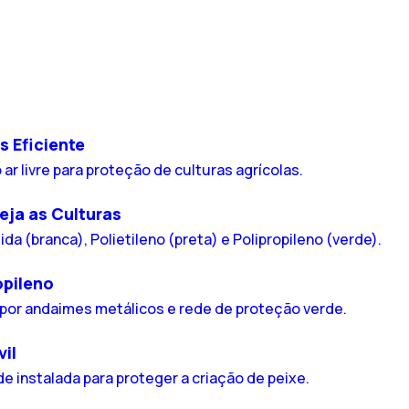
s Eficiente
eja as Culturas
opileno
il