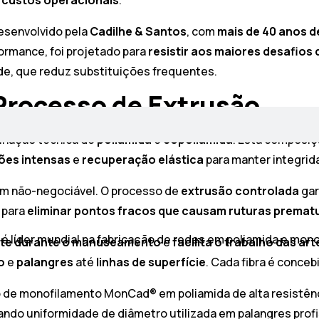
esenvolvido pela
Cadilhe & Santos
, com
mais de 40 anos d
ormance, foi projetado para
resistir aos maiores desafios
ade, que reduz substituições frequentes.
Processo de Extrusão
inação técnica de
poliamida
e
copoliamida
. Esta composiç
ões intensas
e
recuperação elástica
para manter integrid
 um não-negociável. O processo de
extrusão controlada
gar
 para
eliminar pontos fracos que causam ruturas premat
 é líder mundial na fabricação de redes em poliamida e mon
ste durante o manuseamento
e
facilita o trabalho das ar
o
e
palangres
até
linhas de superfície
. Cada fibra é conce