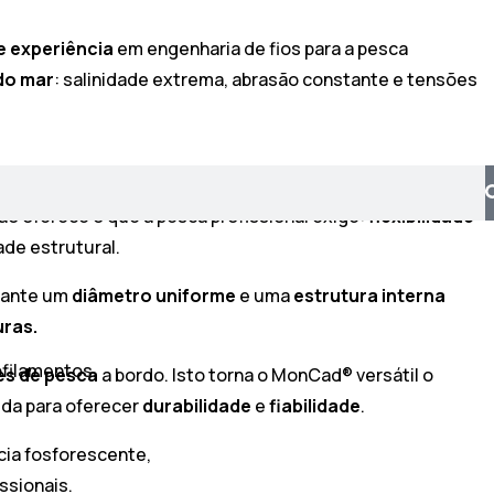
e experiência
em engenharia de fios para a pesca
 do mar
: salinidade extrema, abrasão constante e tensões
ão oferece o que a pesca profissional exige:
flexibilidade
ade estrutural.
ante um
diâmetro uniforme
e uma
estrutura interna
uras.
ofilamentos.
tes de pesca
a bordo. Isto torna o MonCad® versátil o
bida para oferecer
durabilidade
e
fiabilidade
.