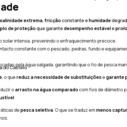
dade
salinidade extrema
,
fricção
constante e
humidade
degrada
iplo de proteção
que garante
desempenho estável
e
prol
o solar intensa, prevenindo o enfraquecimento precoce.
o contacto constante com o pescado, pedras, fundo e equipam
adas pela água salgada, garantindo que o fio de pesca mant
na do Castelo
e
, o que
reduz a necessidade de substituições
e
garante
duzir o
arrasto na água comparado
com fios de diâmetro pa
stível
.
ráticas de
pesca
seletiva
. O que se traduz em
menos captur
hos.