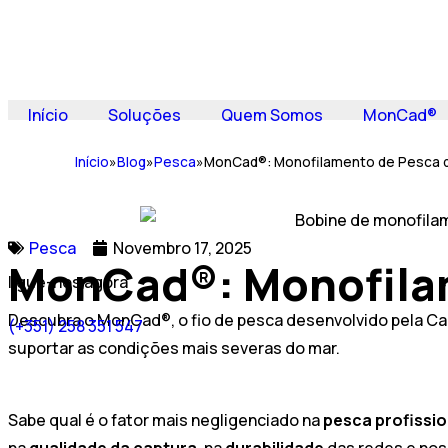
Início
Soluções
Quem Somos
MonCad®
Início
»
Blog
»
Pesca
»
MonCad®: Monofilamento de Pesca d
Pesca
Novembro 17, 2025
MonCad®: Monofilam
ligue-nos agora
Descubra o MonCad®, o fio de pesca desenvolvido pela Cadi
(+351) 258 351 547
suportar as condições mais severas do mar.
Sabe qual é o fator mais negligenciado na
pesca profissio
na
qualidade da captura
, na
durabilidade
das redes e no