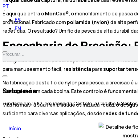
PT
É aqui que entra o
MonCad
®, o monofilamento de pesca d
ES
profissional. Fabricado com
poliamida
(nylon)
de alta perf
EN
repetidas. O resultado? Um fio de pesca de alta durabilid
Engenharia de Precisão: 
O segredo do desempenho superior do MonCad®? A comb
para manuseamento fácil,
resistência
para
suportar tens
Na fabricação deste fio de nylon para pesca, a precisão é
Sobre nós
homogénea
em cada bobina. Este controlo é fundamental
Fundada em 1982, em Viana do Castelo, a Cadilhe & Santos
Mas há mais: a sua flexibilidade otimizada
reduz o desga
suficiente para diversas aplicações, desde
redes de fund
Início