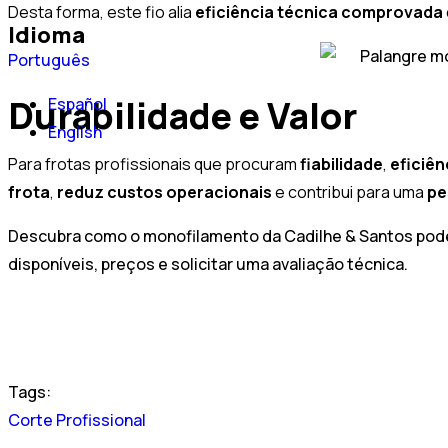
Desta forma, este fio alia
eficiência técnica comprovada
Idioma
Português
Durabilidade e Valor
Español
English
Para frotas profissionais que procuram
fiabilidade
,
eficiên
frota
,
reduz
custos
operacionais
e contribui para uma
pe
Descubra como o monofilamento da Cadilhe & Santos pode
disponíveis, preços e solicitar uma avaliação técnica.
Tags:
Corte Profissional