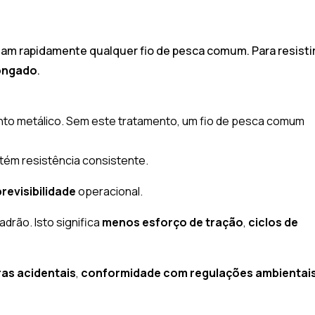
m rapidamente qualquer fio de pesca comum. Para resisti
ongado
.
ento metálico. Sem este tratamento, um fio de pesca comum
ém resistência consistente.
previsibilidade
operacional.
drão. Isto significa
menos
esforço
de
tração
,
ciclos de
as acidentais
,
conformidade com regulações ambientai