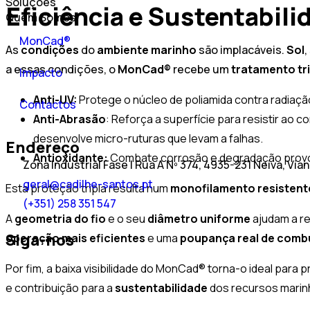
Soluções
Eficiência e Sustentabili
Quem Somos
MonCad®
As
condições
do
ambiente marinho
são implacáveis.
Sol
,
a essas condições, o
MonCad®
recebe um
tratamento tr
Impacto
Anti-UV:
Protege o núcleo de poliamida contra radiaçã
Contactos
Anti-Abrasão
: Reforça a superfície para resistir a
desenvolve micro-ruturas que levam a falhas.
Endereço
Antioxidante:
Combate corrosão e degradação provoc
Zona Industrial Fase I Rua A Nº 374, 4935-231 Neiva, Via
geral@cadilhe-santos.pt
Esta proteção tripla resulta num
monofilamento resistent
(+351) 258 351 547
A
geometria
do
fio
e o seu
diâmetro
uniforme
ajudam a re
Siga-nos
operação mais eficientes
e uma
poupança real de combu
Por fim, a baixa visibilidade do MonCad® torna-o ideal para p
e contribuição para a
sustentabilidade
dos recursos marin