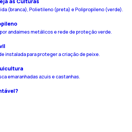
eja as Culturas
opileno
il
uicultura
ntável?