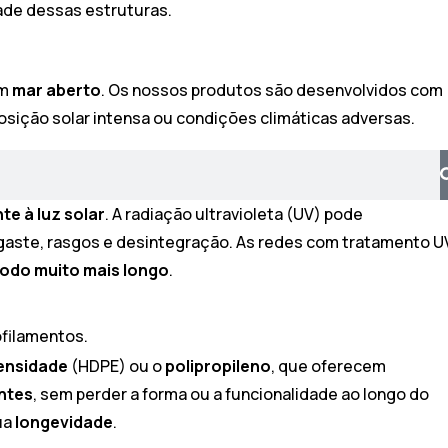
dade dessas estruturas.
em
mar aberto
. Os nossos produtos são desenvolvidos com
osição solar intensa ou condições climáticas adversas.
te à luz solar
. A radiação ultravioleta (UV) pode
esgaste, rasgos e desintegração. As redes com tratamento U
íodo muito mais longo
.
ofilamentos.
densidade
(HDPE) ou o
polipropileno
, que oferecem
ntes
, sem perder a forma ou a funcionalidade ao longo do
ua
longevidade
.