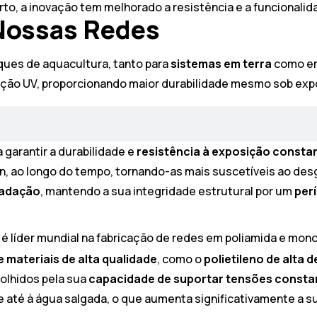
to, a inovação tem melhorado a resistência e a funcionali
 Nossas Redes
ques de aquacultura, tanto para
sistemas em terra
como 
teção UV, proporcionando maior durabilidade mesmo sob exp
 garantir a durabilidade e
resistência à exposição constan
ylon, ao longo do tempo, tornando-as mais suscetíveis ao d
gradação
, mantendo a sua integridade estrutural por um
per
 é líder mundial na fabricação de redes em poliamida e mon
e materiais de alta qualidade
, como o
polietileno de alta 
colhidos pela sua
capacidade de suportar tensões consta
e até à água salgada, o que aumenta significativamente a s