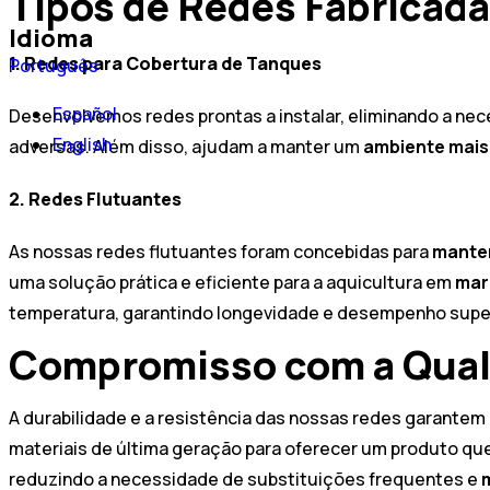
Tipos de Redes Fabricad
Idioma
1. Redes para Cobertura de Tanques
Português
Español
Desenvolvemos redes prontas a instalar, eliminando a n
English
adversas. Além disso, ajudam a manter um
ambiente mais 
2. Redes Flutuantes
As nossas redes flutuantes foram concebidas para
manter
uma solução prática e eficiente para a aquicultura em
mar
temperatura, garantindo longevidade e desempenho super
Compromisso com a Quali
A durabilidade e a resistência das nossas redes garantem
materiais de última geração para oferecer um produto que
reduzindo a necessidade de substituições frequentes e