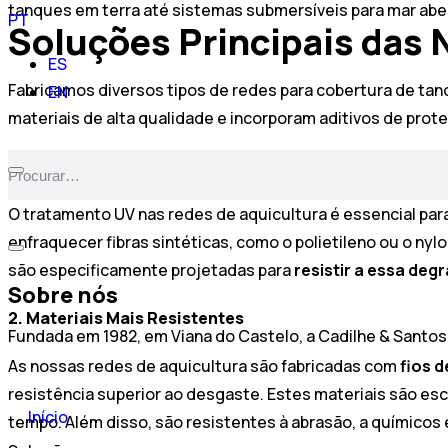
tanques em terra até sistemas submersíveis para mar aber
PT
Soluções Principais das
ES
Fabricamos diversos tipos de redes para cobertura de tan
EN
materiais de alta qualidade e incorporam aditivos de pro
1. Tratamento UV
O tratamento UV nas redes de aquicultura é essencial para
enfraquecer fibras sintéticas, como o polietileno ou o n
são especificamente projetadas para
resistir a essa de
Sobre nós
2. Materiais Mais Resistentes
Fundada em 1982, em Viana do Castelo, a Cadilhe & Santos
As nossas redes de aquicultura são fabricadas com
fios d
resistência superior ao desgaste. Estes materiais são es
Início
tempo. Além disso, são resistentes à abrasão, a químicos 