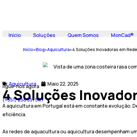
Início
Soluções
Quem Somos
MonCad®
Início
»
Blog
»
Aquicultura
»
4 Soluções Inovadoras em Redes
Aquicultura
Maio 22, 2025
ligue-nos agora
4 Soluções Inovado
(+351) 258 351 547
A aquicultura em Portugal está em constante evolução. De
eficiência.
As redes de aquacultura ou aquicultura desempenham um p