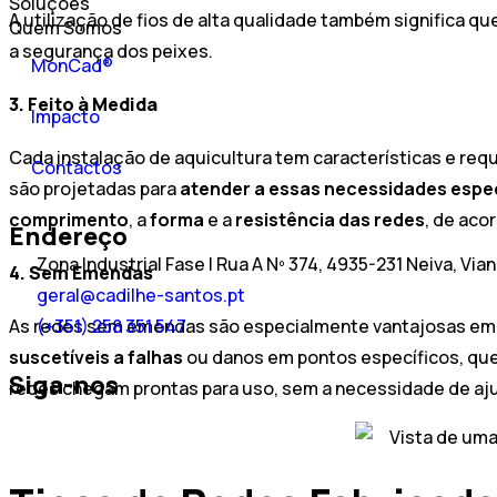
Soluções
A utilização de fios de alta qualidade também significa q
Quem Somos
a segurança dos peixes.
MonCad®
3. Feito à Medida
Impacto
Cada instalação de aquicultura tem características e requ
Contactos
são projetadas para
atender a essas necessidades espe
comprimento
, a
forma
e a
resistência das redes
, de aco
Endereço
Zona Industrial Fase I Rua A Nº 374, 4935-231 Neiva, Via
4. Sem Emendas
geral@cadilhe-santos.pt
As redes sem emendas são especialmente vantajosas em t
(+351) 258 351 547
suscetíveis a falhas
ou danos em pontos específicos, qu
Siga-nos
redes chegam prontas para uso, sem a necessidade de aju