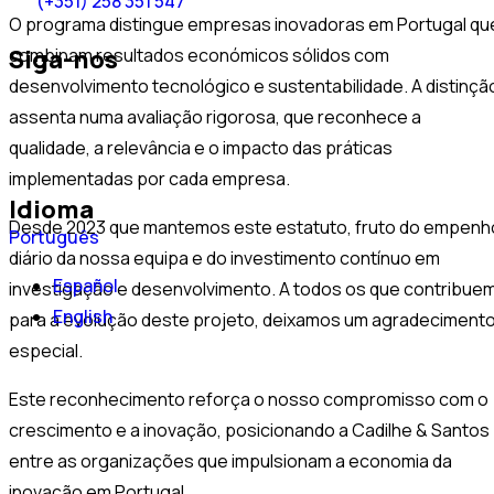
(+351) 258 351 547
O programa distingue empresas inovadoras em Portugal qu
combinam resultados económicos sólidos com
Siga-nos
desenvolvimento tecnológico e sustentabilidade. A distinçã
assenta numa avaliação rigorosa, que reconhece a
qualidade, a relevância e o impacto das práticas
implementadas por cada empresa.
Idioma
Desde 2023 que mantemos este estatuto, fruto do empenh
Português
diário da nossa equipa e do investimento contínuo em
Español
investigação e desenvolvimento. A todos os que contribue
English
para a evolução deste projeto, deixamos um agradeciment
especial.
Este reconhecimento reforça o nosso compromisso com o
crescimento e a inovação, posicionando a Cadilhe & Santos
entre as organizações que impulsionam a economia da
inovação em Portugal.