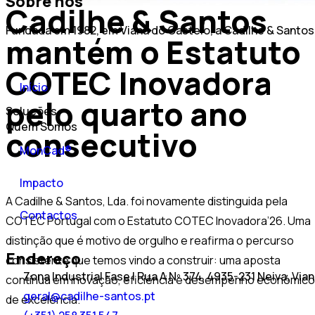
Sobre nós
Cadilhe & Santos
Fundada em 1982, em Viana do Castelo, a Cadilhe & Santos
mantém o Estatuto
COTEC Inovadora
Início
pelo quarto ano
Soluções
Quem Somos
consecutivo
MonCad®
Impacto
A Cadilhe & Santos, Lda. foi novamente distinguida pela
Contactos
COTEC Portugal com o Estatuto COTEC Inovadora’26. Uma
distinção que é motivo de orgulho e reafirma o percurso
Endereço
consistente que temos vindo a construir: uma aposta
Zona Industrial Fase I Rua A Nº 374, 4935-231 Neiva, Via
contínua em inovação, eficiência e desempenho económico
geral@cadilhe-santos.pt
de excelência.