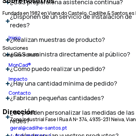
Sobre nosotros
¿C&S proporciona asistencia continua?
Fundada en 1982 en Viana do Castelo, Cadilhe & Santos es 
¿Disponen de un servicio de instalación de
redes?
Inicio
¿Realizan muestras de producto?
Soluciones
¿C&S suministra directamente al público?
Quiénes somos
MonCad®
¿Cómo puedo realizar un pedido?
Impacto
¿Hay una cantidad mínima de pedido?
Contacto
¿Fabrican pequeñas cantidades?
Dirección
¿Se pueden personalizar las medidas de las
Zona Industrial Fase I Rua A Nº 374, 4935-231 Neiva, Via
redes?
geral@cadilhe-santos.pt
¿ A dónde envían vuestros productos?