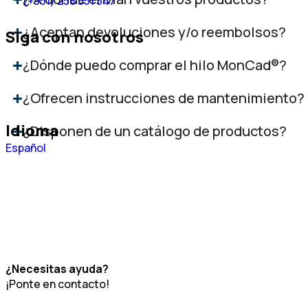
(+351) 258 351 547
¿Aceptan devoluciones y/o reembolsos?
Siga con nosotros
¿Dónde puedo comprar el hilo MonCad®?
¿Ofrecen instrucciones de mantenimiento?
Idioma
¿Disponen de un catálogo de productos?
Português
Español
English
¿Necesitas ayuda?
¡Ponte en contacto!