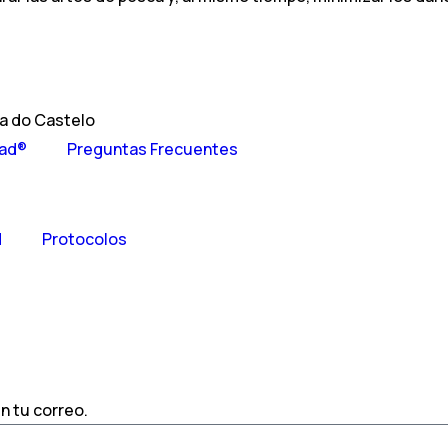
na do Castelo
ad®
Preguntas Frecuentes
d
Protocolos
n tu correo.