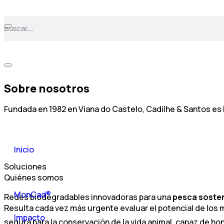
Sobre nosotros
Fundada en 1982 en Viana do Castelo, Cadilhe & Santos es 
Inicio
Soluciones
Quiénes somos
MonCad®
Redes biodegradables innovadoras para una
pesca sosten
Resulta cada vez más urgente evaluar el potencial de los m
Impacto
segura para la conservación de la vida animal, capaz de ho