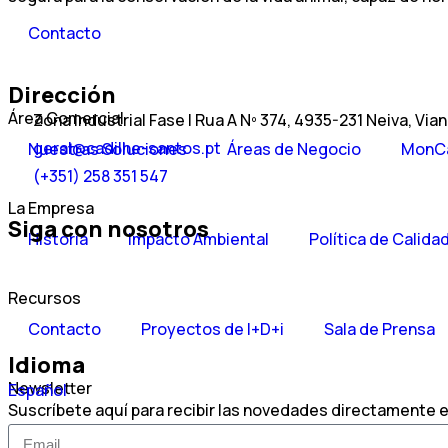
Contacto
Dirección
Área Comercial
Zona Industrial Fase I Rua A Nº 374, 4935-231 Neiva, Via
geral@cadilhe-santos.pt
Nuestras Soluciones
Áreas de Negocio
MonC
(+351) 258 351 547
La Empresa
Siga con nosotros
Historia
Impacto Ambiental
Política de Calida
Recursos
Contacto
Proyectos de I+D+i
Sala de Prensa
Idioma
Newsletter
Português
Español
Suscríbete aquí para recibir las novedades directamente e
English