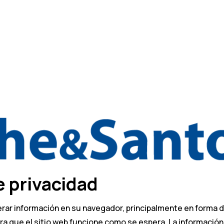
e privacidad
erar información en su navegador, principalmente en forma 
para que el sitio web funcione como se espera. La informaci