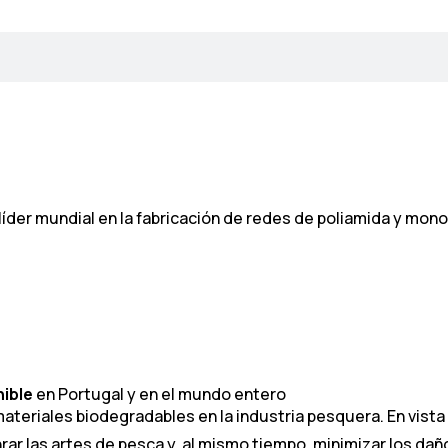
líder mundial en la fabricación de redes de poliamida y mon
ible
en Portugal y en el mundo entero
ateriales biodegradables en la industria pesquera. En vista d
nrar las artes de pesca y, al mismo tiempo, minimizar los d